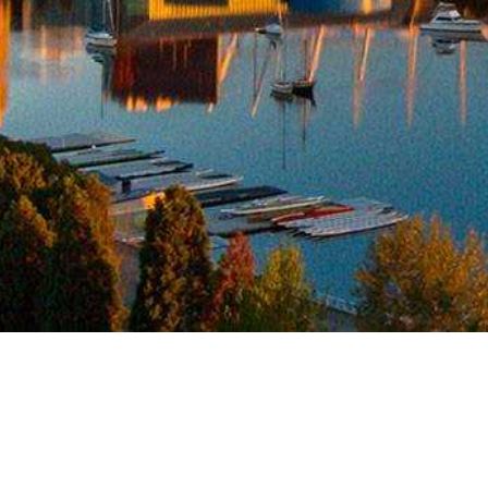
杭州
上海
宁波
湖州
浙江自贸区
郑州
合肥
版权所有 (©) 2026 京衡律师事务所.
浙ICP备09084009号-2
浙公