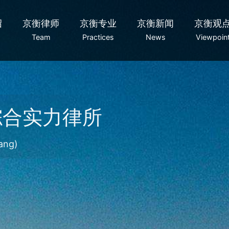
绍
京衡律师
京衡专业
京衡新闻
京衡观
Team
Practices
News
Viewpoin
事一等律师事务所（浙江）
a 十五佳长三角地区本地律所
综合实力律所
打造国际法务集团
ommercial: Zhejiang (PRC Firms) --- Greater China 
ngtze River Delta —— Asian Legal Business
ang)