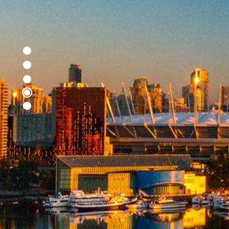
播
放
视
频