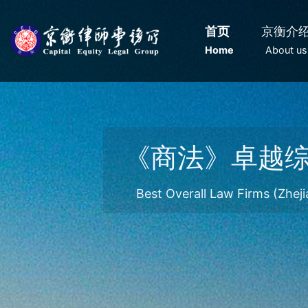
首页
京衡介
Home
About us
钱伯斯公司/商
ALB Chin
《商法》卓越
见证中国法治进程
Band 1 Law Firm in Corporate/C
China TOP 15 Local Firms in Ya
Best Overall Law Firms (Zheji