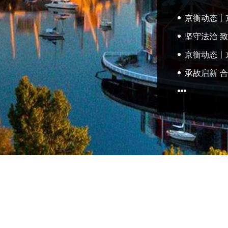
京衡动态丨京衡亮
坚守法治 致
京衡动态丨京衡
承故启新 合志
南京
芜湖
温哥华
汉堡
义乌
长春
泰国
京沪衡(共
网安备 33010602010915号
技术支持：
创搏网络