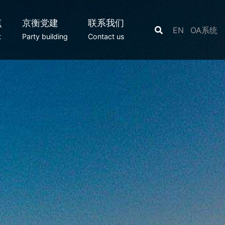
点
京衡党建
联系我们
EN
OA系统
t
Party building
Contact us
护驾华商走向世界
Region Guide