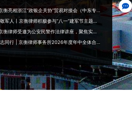
相浙江“政银企关协”贸易对接会（中东专场），专业护航浙企掘金中东新蓝海
敬军人丨京衡律师积极参与“八一”建军节主题活动
律师受邀为公安民警作法律讲座，聚焦实务难点、赋能一线执法
同行 | 京衡律师事务所2026年度年中全体合伙人会议顺利召开
享品牌)