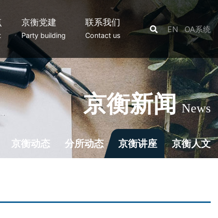
点
京衡党建
联系我们
EN
OA系统
t
Party building
Contact us
京衡新闻
News
京衡动态
分所动态
京衡讲座
京衡人文