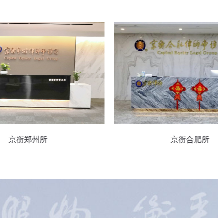
京衡合肥所