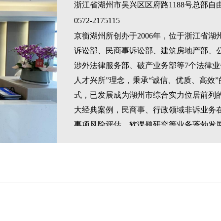
浙江省湖州市吴兴区区府路1188号总部自由
0572-2175115
京衡湖州所创办于2006年，位于浙江省湖
诉讼部、民商事诉讼部、建筑房地产部、
涉外法律服务部、破产业务部等7个法律业
人才兴所”理念，秉承“诚信、优质、高效
式，已发展成为湖州市综合实力位居前列
大经典案例，民商事、行政领域非诉业务
事项风险评估、软课题研究等业务蓬勃发
连续两年被授予湖州市“十佳服务机构”，2
州市五星级律所和湖州市著名律所、2019
省律师行业抗击新冠肺炎疫情先进集体、20
—华东。