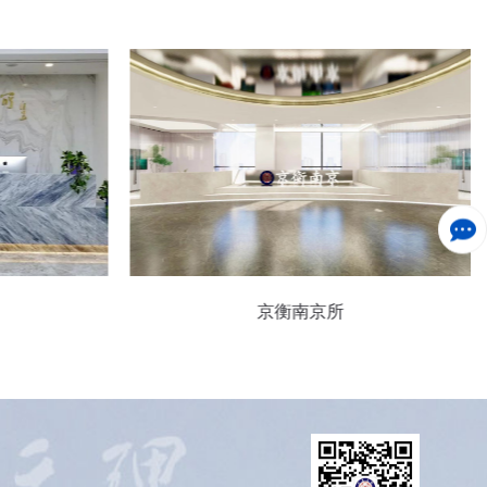
京衡南京所
京衡