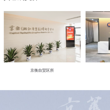
自贸区所
京衡郑州所