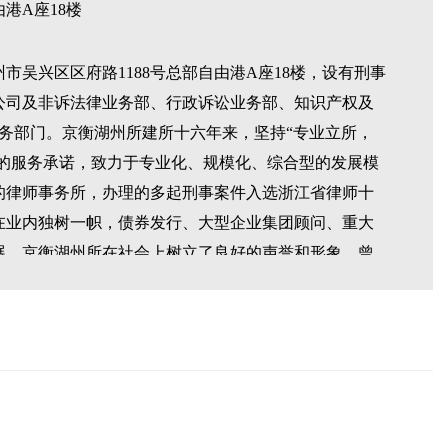
港A座18楼
州市吴兴区区府路1188号总部自由港A座18楼，设有刑事
公司及非诉法律业务部、行政诉讼业务部、知识产权及
务部门。京衡湖州所建所十六年来，坚持“专业立所，
”的服务承诺，致力于专业化、规模化、综合型的发展模
的律师事务所，办理的多起刑事案件入选浙江省律师十
在业内独树一帜，债券发行、大型企业集团顾问、重大
展。京衡湖州所在社会上树立了良好的声誉和形象，曾
017年被浙江省司法厅授予集体三等功、2019年被评为湖
年被评为浙江省律师行业先进党支部、2021年被评为全
24年被律新社评为”2023年度律新社卓越区域品牌律所