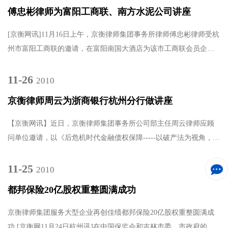
傅忠彬律师为富阳工商联、南方水泥公司讲座
[京衡网讯]11月16日上午，京衡律师集团事务所律师傅忠彬律师受杭
州市富阳工商联的邀请，在富阳南国大酒店为该市工商联会员企业
100余位企业家代表作了《企业法律风险防范与控制》专题法律.....
11-26
2010
京衡律师周云为浙商银行杭州分行做讲座
【京衡网讯】近日，京衡律师集团事务所公司部主任周云律师应顾
问单位邀请，以《后危机时代金融债权保障-----以破产法为视角，围
绕公司治理、物权担保展开》为题，给浙商银行股份有限公.....
11-25
2010
都邦保险20亿股权重整圆满成功
京衡律师集团服务大型企业再创佳绩都邦保险20亿股权重整圆满成
功 [京衡网11月24日杭州讯]在中国保监会和吉林市委、市政府的高