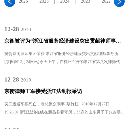
2026
2025
2024
2023
2022
20
12-28
2010
京衡被评为“浙江省服务经济建设突出贡献律师事务所”
祝贺京衡律师集团荣获 浙江省服务经济建设突出贡献律师事务所
[京衡网12月24日讯]今天上午，在杭州召开的浙江省第八次律师代表
大会开幕仪式上，召开了隆重的颁奖仪式。省委常委、副省.....
12-28
2010
京衡律师王军接受浙江法制报采访
员工遭遇车祸死亡，老总聚众闹事“敲竹杠” 2010年12月27日
19:26:01 浙江法治在线在新昌县看守所，33岁的山东男子丁兆连肠子
都快悔青了。他原本有着幸福的家庭，还拥有一家颇具规模的广告
公.....