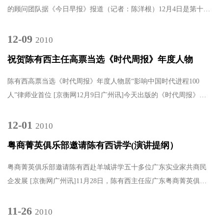
的顾问团队据《今日早报》报道（记者：陈洋根）12月4日是第十个
全国法制宣传日，也就在昨日上午，全国第一个由省级行政司法.....
12-09
2010
祝贺陈有西主任高票当选《时代周报》年度人物
陈有西高票当选《时代周报》年度人物居“影响中国时代进程100
人”律师业首位 [京衡网12月9日广州讯]今天出版的《时代周报》刊
出特刊，公布了今年度“影响中国时代进程100人”名单和事.....
12-01
2010
粤商菁英俱乐部邀请陈有西讲学(演讲提纲）
粤商菁英俱乐部邀请陈有西赴羊城讲学五十多位广东实业家共商民
企发展 [京衡网广州讯]11月28日，陈有西主任应广东粤商菁英俱乐
部邀请专程赴羊城，为广东实业家作《中国法治环境与企业法律.....
11-26
2010