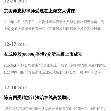
12-24
2010
京衡傅忠彬律师受邀在上海交大讲课
2010年12月18日下午，京衡律师集团事务所傅忠彬律师受邀请，为
上海交通大学海外教育学院《私募股权和国际创业投资高级研修
班》的学员作《我国公司首发证?上市及被否原因研究》专题讲
座。.....
12-17
2010
友成控股(00096)香港?交所主板上市成功
友成控股有限公司香港?交所主板上市成功 [京衡网消息]京衡律师担
任法律顾问的日资在浙江企业友成控股有限公司，继2005年登录香
港创业版后，由于业绩良好，公司规范运营，2010年12月15日，.....
12-10
2010
陈有西受聘浙江法治在线高级顾问
“浙江法治在线”网站昨开通网站开通创造了两个“第一”，还拥有强大