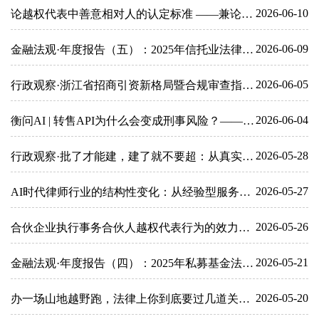
2026-06-10
论越权代表中善意相对人的认定标准 ——兼论相对人合理审查义务 朱晓阳
2026-06-09
金融法观·年度报告（五）：2025年信托业法律合规报告——邬晓东 王立
2026-06-05
行政观察·浙江省招商引资新格局暨合规审查指南——王德兰
2026-06-04
衡问AI | 转售API为什么会变成刑事风险？——朱晓颖
2026-05-28
行政观察·批了才能建，建了就不要超：从真实案例看懂宅基地建房的规则和代价——王德兰
2026-05-27
AI时代律师行业的结构性变化：从经验型服务到判断型服务——王张微
2026-05-26
合伙企业执行事务合伙人越权代表行为的效力认定——朱晓阳
2026-05-21
金融法观·年度报告（四）：2025年私募基金法律合规报告——邬晓东 王立
2026-05-20
办一场山地越野跑，法律上你到底要过几道关？——赛事主体职责、法律风险与审批许可全梳理 王德兰